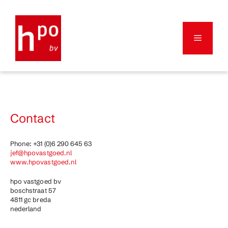
Ga
naar
de
inhoud
Menu
Contact
Phone: +31 (0)6 290 645 63
jef@hpovastgoed.nl
www.hpovastgoed.nl
hpo vastgoed bv
boschstraat 57
4811 gc breda
nederland