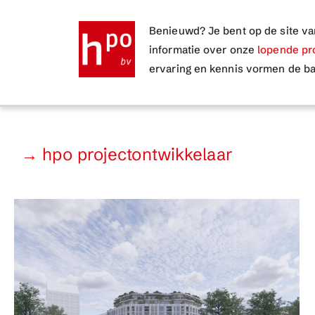
Ga
Benieuwd? Je bent op de site v
naar
informatie over onze
lopende pr
de
ervaring en kennis vormen de ba
inhoud
→ hpo projectontwikkelaar