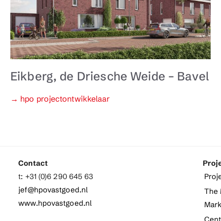
Eikberg, de Driesche Weide – Bavel
Categorieën
→ hpo projectontwikkelaar
Contact
Proj
t: +31 (0)6 290 645 63
Proj
jef@hpovastgoed.nl
The 
www.hpovastgoed.nl
Mark
Cent