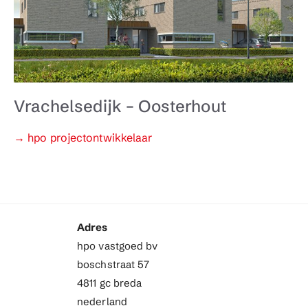
Vrachelsedijk – Oosterhout
Categorieën
→ hpo projectontwikkelaar
Adres
hpo vastgoed bv
boschstraat 57
4811 gc breda
nederland