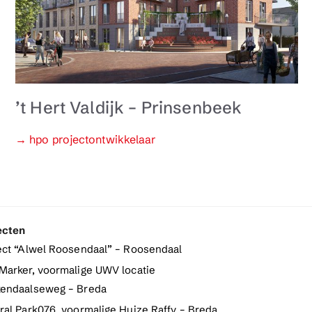
’t Hert Valdijk – Prinsenbeek
Categorieën
→ hpo projectontwikkelaar
ecten
ect “Alwel Roosendaal” – Roosendaal
Marker, voormalige UWV locatie
endaalseweg – Breda
ral Park076, voormalige Huize Raffy – Breda